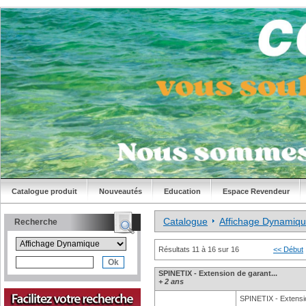
Catalogue produit
Nouveautés
Education
Espace Revendeur
Catalogue
Affichage Dynamiq
Recherche
Résultats 11 à 16 sur 16
<< Début
SPINETIX - Extension de garant...
+ 2 ans
SPINETIX - Extensi