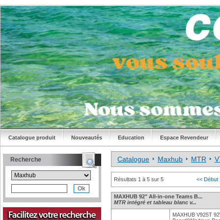
Catalogue produit
Nouveautés
Education
Espace Revendeur
Catalogue
Maxhub
MTR
V
Recherche
Résultats 1 à 5 sur 5
<< Début
MAXHUB 92" All-in-one Teams B...
MTR intégré et tableau blanc v...
MAXHUB V925T 92" 