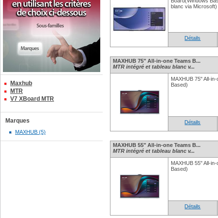
Board(Windows Base
blanc via Microsoft)
Détails
MAXHUB 75" All-in-one Teams B...
MTR intégré et tableau blanc v...
MAXHUB 75" All-in
Maxhub
Based)
MTR
V7 XBoard MTR
Marques
Détails
MAXHUB (5)
MAXHUB 55" All-in-one Teams B...
MTR intégré et tableau blanc v...
MAXHUB 55" All-in
Based)
Détails