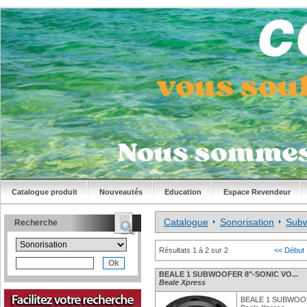
Catalogue produit
Nouveautés
Education
Espace Revendeur
Catalogue
Sonorisation
Subw
Recherche
Résultats 1 à 2 sur 2
<< Début
BEALE 1 SUBWOOFER 8"-SONIC VO...
Beale Xpress
BEALE 1 SUBWOO