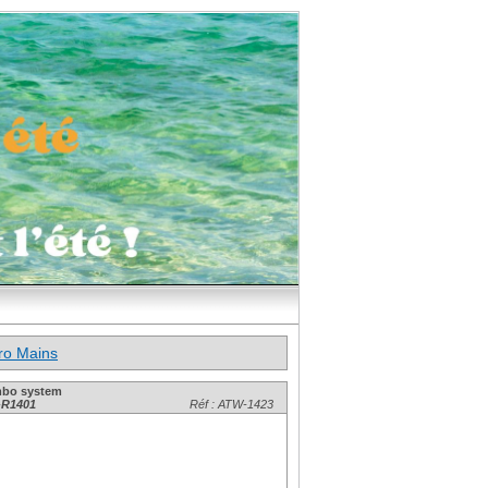
ro Mains
mbo system
-R1401
Réf : ATW-1423