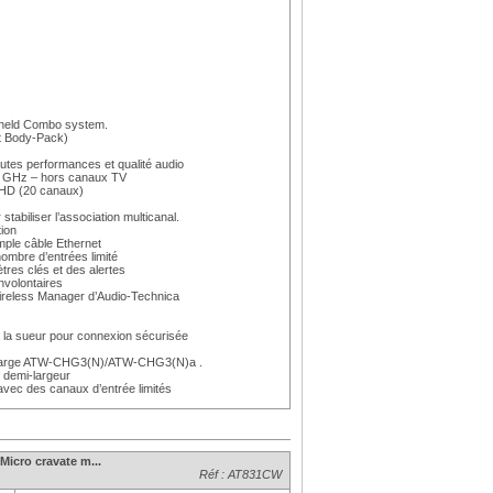
eld Combo system.
t Body-Pack)
autes performances et qualité audio
4 GHz – hors canaux TV
 HD (20 canaux)
tabiliser l’association multicanal.
tion
mple câble Ethernet
mbre d’entrées limité
res clés et des alertes
involontaires
l Wireless Manager d’Audio-Technica
 à la sueur pour connexion sécurisée
 charge ATW-CHG3(N)/ATW-CHG3(N)a .
1 demi-largeur
 avec des canaux d’entrée limités
cro cravate m...
Réf : AT831CW