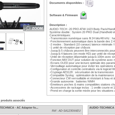
Documents disponibles :
Software & Firmware
Description :
AUDIO-TECH -20 PRO ATW-1423 Body Pack/Handh
Système double : System 20 PRO Dual (Handheld e
Caractéristiques:
-Transmission numérique sans fil 24 bits/48 kHz : h
-Fonctionnement automatique dans la bande des 2.
-2 modes : Standard (10 canaux) latence minimale /
-1 unité de réception par châssis
-Jusqu’à 5 châssis peuvent être interconnectés pour s
-Jusqu’à 4 liaisons (en mode HD) par unité de récep
-Unité de réception déportable jusqu’à 100m avec si
-Fonction MIX OUT pour solution de système avec no
-Ecrans OLED pour une lecture optimale des paramèt
-Verrouillage automatique pour éviter les opérations 
-Configuration et contrôle centralisés via le logicie
-Cryptage AES128 : sécurisation de la transmission
-Compatible Syslog : optimisation de la maintenance
-Connecteur CW verrouillable et résistant à l’eau et
-Grande autonomie : batteries NIMH
-Emetteurs poches & mains compatibles stations
-Accessoires de rackage inclus : 1 oreille courte et 
-Prend en charge la sortie mixée pour les situations
s produits associés
ECHNICA - AC Adapter fo...
AUDIO-TECHNICA Mi
Réf : AD-SA1230XAEU