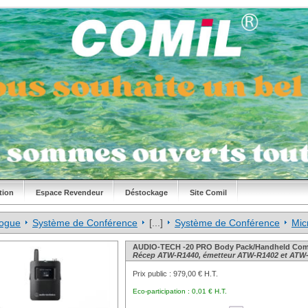
tion
Espace Revendeur
Déstockage
Site Comil
logue
Système de Conférence
[...]
Système de Conférence
Mic
AUDIO-TECH -20 PRO Body Pack/Handheld Co
Récep ATW-R1440, émetteur ATW-R1402 et ATW
Prix public :
979,00 € H.T.
Eco-participation :
0,01 € H.T.