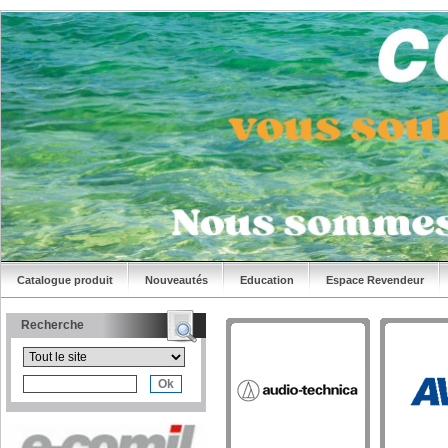
Catalogue produit
Nouveautés
Education
Espace Revendeur
Recherche