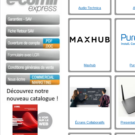
Audio-Technica
A
Maxhub
Pur
Écrans Collaboratifs
Presentat