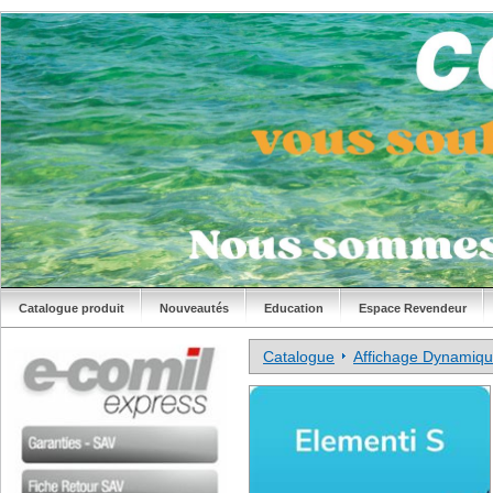
Catalogue produit
Nouveautés
Education
Espace Revendeur
Catalogue
Affichage Dynamiq