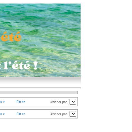
te >
Fin >>
Afficher par :
te >
Fin >>
Afficher par :