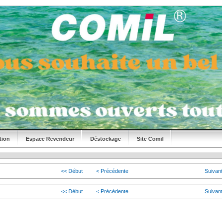
tion
Espace Revendeur
Déstockage
Site Comil
<< Début
< Précédente
Suivan
<< Début
< Précédente
Suivan