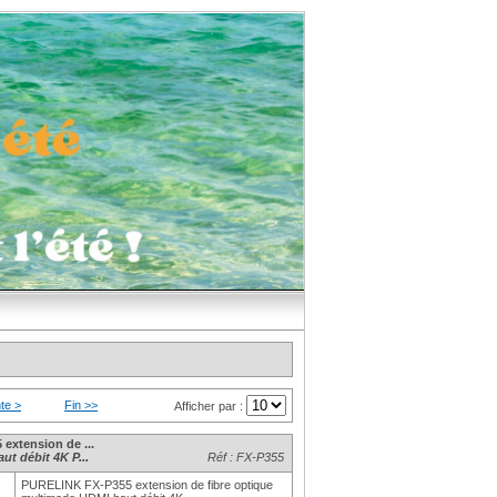
te >
Fin >>
Afficher par :
extension de ...
t débit 4K P...
Réf : FX-P355
PURELINK FX-P355 extension de fibre optique