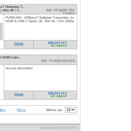
T Wallplate T...
 40m 4K / 7...
Réf : PT-HDBT-703-
TXWP-F
PURELINK - HDBaseT Wallplate Transmitter. 2x
HDMI & USB-C Inputs, 4K, 40m 4K / 70m 1080p.
629,12 € H.T.
Détails
E.P. : 0,02 € H.T.
l HDMI Cabl...
Réf : FI-H100-015-PCK
Aucune description.
529,33 € H.T.
Détails
E.P. : 0,30 € H.T.
te >
Fin >>
Afficher par :
Copyright © 2026
BCSYS