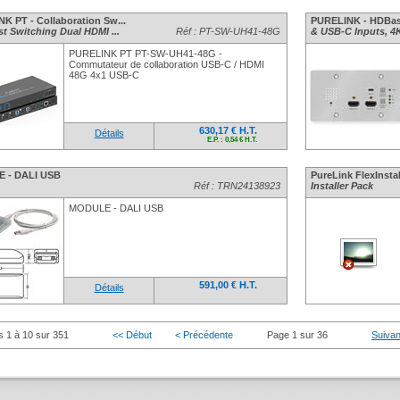
K PT - Collaboration Sw...
PURELINK - HDBase
st Switching Dual HDMI ...
Réf : PT-SW-UH41-48G
& USB-C Inputs, 4K,
PURELINK PT PT-SW-UH41-48G -
Commutateur de collaboration USB-C / HDMI
48G 4x1 USB-C
630,17 € H.T.
Détails
E.P. : 0,54 € H.T.
 - DALI USB
PureLink FlexInstal
Réf : TRN24138923
Installer Pack
MODULE - DALI USB
591,00 € H.T.
Détails
s 1 à 10 sur 351
<< Début
< Précédente
Page 1 sur 36
Suivan