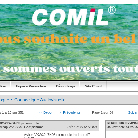
tion
Espace Revendeur
Déstockage
Site Comil
logue
Connectique Audiovisuelle
s 1 à 10 sur 351
<< Début
< Précédente
Page 1 sur 36
Suivan
 VKW32-i7H08 pc module ...
PURELINK FX-P355 
ory 256 SSD. Compatible...
Réf : VKW32-I7H08
multimode HDMI hau
Vivitek VKW32-i7H08 pc module Intel core i7-