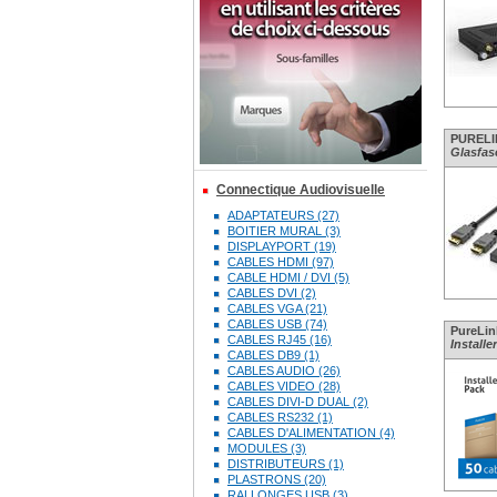
PURELIN
Glasfas
Connectique Audiovisuelle
ADAPTATEURS (27)
BOITIER MURAL (3)
DISPLAYPORT (19)
CABLES HDMI (97)
CABLE HDMI / DVI (5)
CABLES DVI (2)
CABLES VGA (21)
CABLES USB (74)
PureLink
CABLES RJ45 (16)
Installe
CABLES DB9 (1)
CABLES AUDIO (26)
CABLES VIDEO (28)
CABLES DIVI-D DUAL (2)
CABLES RS232 (1)
CABLES D'ALIMENTATION (4)
MODULES (3)
DISTRIBUTEURS (1)
PLASTRONS (20)
RALLONGES USB (3)