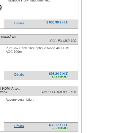
multimode HDMI haut débit 4K.
1 088,99 € H.T.
Détails
 blindé 4K ...
Réf : FX-I360-100
PureLink Câble fibre optique blindé 4K HDMI
AOC 100m
698,24 € H.T.
Détails
E.P. : 0,42 € H.T.
l HDMI A to...
 Pack
Réf : FI-H100-005-PCK
Aucune description.
630,17 € H.T.
Détails
E.P. : 0,18 € H.T.