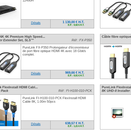
12450H
1 130,00 € H.T.
Détails
E.P. : 0,02 € H.T.
K 4K Premium High Speed...
Câble fibre optique
er Extender Set, SLS™
Réf : FX-P350
PureLink FX-P350 Prolongateur d'économiseur
de port fibre optique HDMI 4K avec 18 Gbit/s
complet.
969,66 € H.T.
Détails
E.P. : 0,01 € H.T.
 FlexInstall HDMI Cabl...
PureLink FlexInstal
r Pack
Réf : FI-H100-010-PCK
8K UHD-II Installer
PureLink FI-H100-010-PCK FlexInstall HDMI
Cable 8K, 1.00m 50pcs
638,57 € H.T.
Détails
E.P. : 1,21 € H.T.