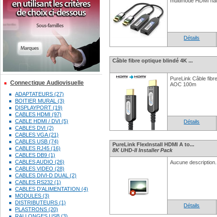
multimode HDMI hau
Détails
Câble fibre optique blindé 4K ...
PureLink Câble fibr
Connectique Audiovisuelle
AOC 100m
ADAPTATEURS (27)
BOITIER MURAL (3)
DISPLAYPORT (19)
CABLES HDMI (97)
CABLE HDMI / DVI (5)
Détails
CABLES DVI (2)
CABLES VGA (21)
CABLES USB (74)
PureLink FlexInstall HDMI A to...
CABLES RJ45 (16)
8K UHD-II Installer Pack
CABLES DB9 (1)
CABLES AUDIO (26)
Aucune description.
CABLES VIDEO (28)
CABLES DIVI-D DUAL (2)
CABLES RS232 (1)
CABLES D'ALIMENTATION (4)
MODULES (3)
DISTRIBUTEURS (1)
Détails
PLASTRONS (20)
RALLONGES USB (3)