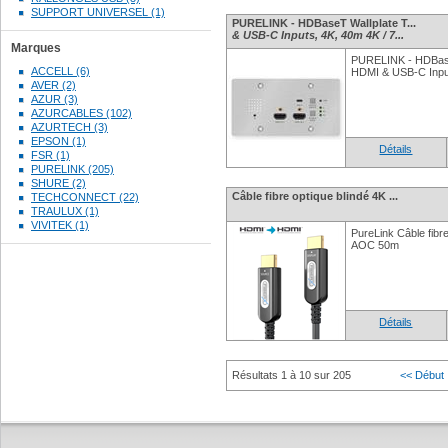
SUPPORT UNIVERSEL (1)
PURELINK - HDBaseT Wallplate T...
& USB-C Inputs, 4K, 40m 4K / 7...
Marques
PURELINK - HDBaseT
ACCELL (6)
HDMI & USB-C Input
AVER (2)
AZUR (3)
AZURCABLES (102)
AZURTECH (3)
EPSON (1)
Détails
FSR (1)
PURELINK (205)
SHURE (2)
Câble fibre optique blindé 4K ...
TECHCONNECT (22)
TRAULUX (1)
VIVITEK (1)
PureLink Câble fibr
AOC 50m
Détails
Résultats 1 à 10 sur 205
<< Début