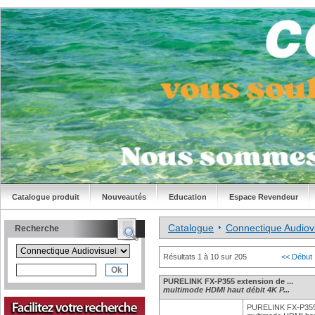
Catalogue produit
Nouveautés
Education
Espace Revendeur
Catalogue
Connectique Audiov
Recherche
Résultats 1 à 10 sur 205
<< Début
PURELINK FX-P355 extension de ...
multimode HDMI haut débit 4K P...
PURELINK FX-P355 e