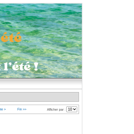
te >
Fin >>
Afficher par :