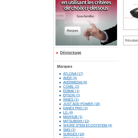
Résultat
Déstockage
Marques
ATLONA (17)
AVER (4)
AVERMEDIA (8)
COMIL (2)
EDBAK (1)
EPSON (1)
INNES (1)
JUST ADD POWER (18)
KANEX PRO (2)
LG (4)
MAXHUB (1)
MITSUBISHI (12)
SHURE STEM ECOSYSTEM (4)
SMS (2)
SURGEX (10)