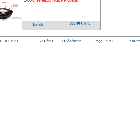
1600
Offre déstockage, prix spécial
300,00 € H.T.
Détails
s 1 à 1 sur 1
<< Début
< Précédente
Page 1 sur 1
Suivan