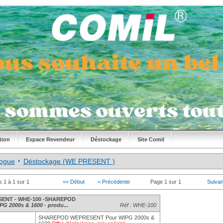
tion
Espace Revendeur
Déstockage
Site Comil
logue
Déstockage (WE PRESENT )
s 1 à 1 sur 1
<< Début
< Précédente
Page 1 sur 1
Suivan
ENT - WHE-100 -SHAREPOD
PG 2000s & 1600 - produ...
Réf : WHE-100
SHAREPOD WEPRESENT Pour WIPG 2000s &