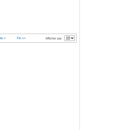
te >
Fin >>
Afficher par :