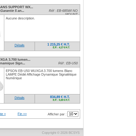
SANS SUPPORT WX...
arantie 5 an...
Réf : EB-685WI NO
MOUNT
Aucune description.
1 215,25 € H.T.
Détails
E.P. : 4,17 € H.T.
GA 3.700 lumen...
namique Sign...
Réf : EB-U50
EPSON EB-U50 WUXGA 3.700 lumens Blanc
LAMPE Dédié Affichage Dynamique Signalétique
Numérique
834,89 € H.T.
Détails
E.P. : 0,20 € H.T.
te >
Fin >>
Afficher par :
Copyright © 2026
BCSYS