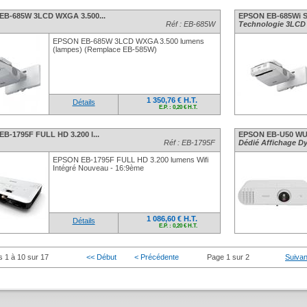
EB-685W 3LCD WXGA 3.500...
EPSON EB-685Wi 
Réf : EB-685W
Technologie 3LCD G
EPSON EB-685W 3LCD WXGA 3.500 lumens
(lampes) (Remplace EB-585W)
1 350,76 € H.T.
Détails
E.P. : 0,20 € H.T.
B-1795F FULL HD 3.200 l...
EPSON EB-U50 WUX
Réf : EB-1795F
Dédié Affichage Dy
EPSON EB-1795F FULL HD 3.200 lumens Wifi
Intégré Nouveau - 16:9ème
1 086,60 € H.T.
Détails
E.P. : 0,20 € H.T.
s 1 à 10 sur 17
<< Début
< Précédente
Page 1 sur 2
Suivan