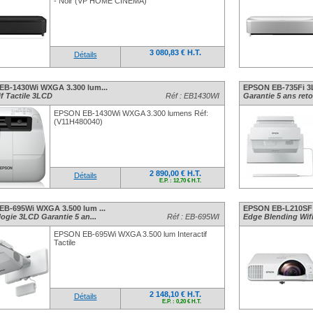
- Noir (VP HOME CINÉMA)
3 080,83 € H.T.
Détails
B-1430Wi WXGA 3.300 lum...
EPSON EB-735Fi 3
if Tactile 3LCD
Réf : EB1430WI
Garantie 5 ans retou
EPSON EB-1430Wi WXGA 3.300 lumens Réf:
(V11H480040)
2 890,00 € H.T.
Détails
E.P. : 12,70 € H.T.
B-695Wi WXGA 3.500 lum ...
EPSON EB-L210SF F
ogie 3LCD Garantie 5 an...
Réf : EB-695WI
Edge Blending Wifi
EPSON EB-695Wi WXGA 3.500 lum Interactif
Tactile
2 148,10 € H.T.
Détails
E.P. : 0,20 € H.T.