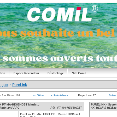
tion
Espace Revendeur
Déstockage
Site Comil
logue
PureLink
s 1 à 10 sur 162
<< Début
< Précédente
Page 1 sur 17
Suivan
k PT-MA-HD88HDBT Matric...
PURELINK - Systèm
atrix and ARC
Réf : PT-MA-HD88HDBT
4K, HDMI & HDBas
PureLink PT-MA-HD88HDBT Matrice HDBaseT