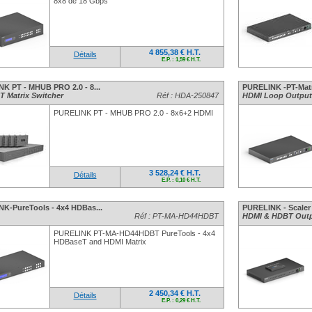
8x8 de 18 Gbps
4 855,38 € H.T.
Détails
E.P. : 1,59 € H.T.
K PT - MHUB PRO 2.0 - 8...
PURELINK -PT-Matri
 Matrix Switcher
Réf : HDA-250847
HDMI Loop Output,
PURELINK PT - MHUB PRO 2.0 - 8x6+2 HDMI
3 528,24 € H.T.
Détails
E.P. : 0,10 € H.T.
K-PureTools - 4x4 HDBas...
PURELINK - Scaler 
Réf : PT-MA-HD44HDBT
HDMI & HDBT Outpu
PURELINK PT-MA-HD44HDBT PureTools - 4x4
HDBaseT and HDMI Matrix
2 450,34 € H.T.
Détails
E.P. : 0,29 € H.T.