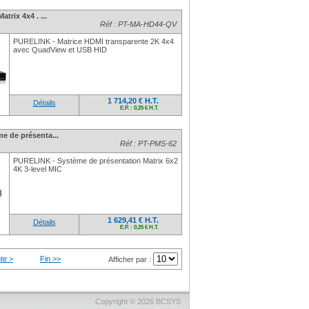
rix 4x4 . ...
Réf : PT-MA-HD44-QV
PURELINK - Matrice HDMI transparente 2K 4x4
avec QuadView et USB HID
1 714,20 € H.T.
Détails
E.P. : 0,25 € H.T.
e de présenta...
Réf : PT-PMS-62
PURELINK - Système de présentation Matrix 6x2
4K 3-level MIC
1 629,41 € H.T.
Détails
E.P. : 0,25 € H.T.
te >
Fin >>
Afficher par :
Copyright © 2026
BCSYS