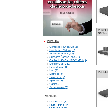
PURELIN
HDBaseT
PureLink
Caméras Tout en Un (2)
Distribution Vidéo (18)
Station d'accueil (13)
Supports Écrans Plats (1)
Cables USB-C / USB-C M/M (3)
Dongle USB-C (1)
Extendeurs (10)
Hub (1)
PURELIN
Matrices (8)
Switchers (7)
Splitters (2)
Cables (101)
Accessoires (3)
Marques
MEDIAHUB (9)
PURELINK (144)