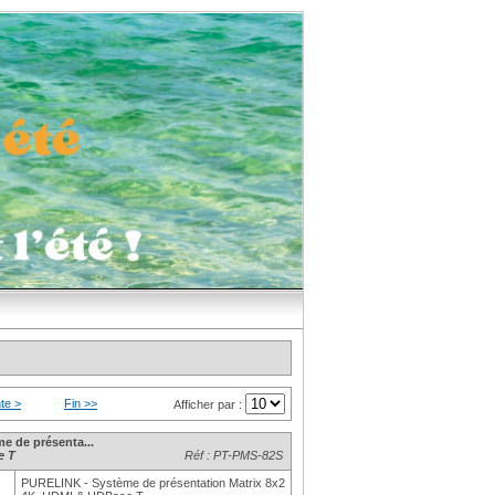
te >
Fin >>
Afficher par :
e de présenta...
e T
Réf : PT-PMS-82S
PURELINK - Système de présentation Matrix 8x2