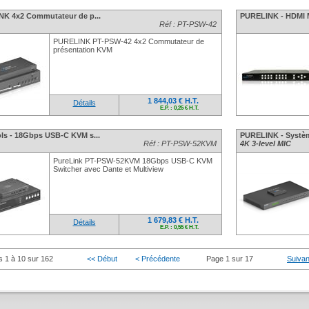
K 4x2 Commutateur de p...
PURELINK - HDMI Mat
Réf : PT-PSW-42
PURELINK PT-PSW-42 4x2 Commutateur de
présentation KVM
1 844,03 € H.T.
Détails
E.P. : 0,25 € H.T.
ls - 18Gbps USB-C KVM s...
PURELINK - Systèm
Réf : PT-PSW-52KVM
4K 3-level MIC
PureLink PT-PSW-52KVM 18Gbps USB-C KVM
Switcher avec Dante et Multiview
1 679,83 € H.T.
Détails
E.P. : 0,55 € H.T.
s 1 à 10 sur 162
<< Début
< Précédente
Page 1 sur 17
Suivan