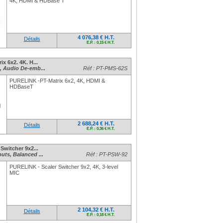
4K, HDMI & HDBase T
4 076,38 € H.T.
Détails
E.P. : 0,15 € H.T.
x 6x2. 4K. H...
 Audio De-emb...
Réf : PT-PMS-62S
PURELINK -PT-Matrix 6x2, 4K, HDMI &
HDBaseT
2 688,24 € H.T.
Détails
E.P. : 0,36 € H.T.
Switcher 9x2...
ts, Balanced ...
Réf : PT-PSW-92
PURELINK - Scaler Switcher 9x2, 4K, 3-level
MIC
2 104,32 € H.T.
Détails
E.P. : 0,18 € H.T.