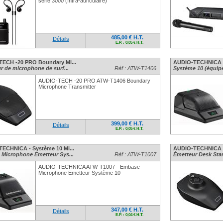
série 3000 (Intra-auriculaire)
485,00 € H.T.
Détails
E.P. : 0,05 € H.T.
ECH -20 PRO Boundary Mi...
AUDIO-TECHNICA - 
r de microphone de surf...
Réf : ATW-T1406
Système 10 (équipé
AUDIO-TECH -20 PRO ATW-T1406 Boundary
Microphone Transmitter
399,00 € H.T.
Détails
E.P. : 0,05 € H.T.
ECHNICA - Système 10 Mi...
AUDIO-TECHNICA -
Microphone Emetteur Sys...
Réf : ATW-T1007
Émetteur Desk Stan
AUDIO-TECHNICA ATW-T1007 - Embase
Microphone Emetteur Système 10
347,00 € H.T.
Détails
E.P. : 0,04 € H.T.