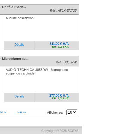
Unité d’Exten...
Réf : ATLK-EXT25
Aucune description.
311,00 € H.T.
Détails
E.P. : 0,09 € H.T.
 Microphone su...
Réf : U853RW
AUDIO-TECHNICA U853RW - Microphone
suspendu cardioïde
277,00 € H.T.
Détails
E.P. : 0,01 € H.T.
te >
Fin >>
Afficher par :
Copyright © 2026
BCSYS