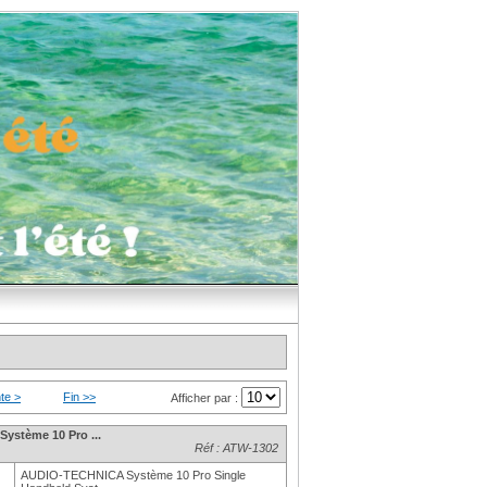
te >
Fin >>
Afficher par :
stème 10 Pro ...
Réf : ATW-1302
AUDIO-TECHNICA Système 10 Pro Single