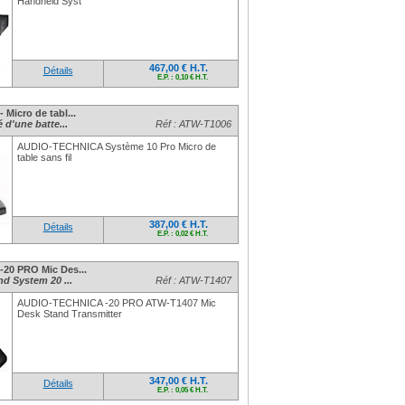
Handheld Syst
467,00 € H.T.
Détails
E.P. : 0,10 € H.T.
Micro de tabl...
 d'une batte...
Réf : ATW-T1006
AUDIO-TECHNICA Système 10 Pro Micro de
table sans fil
387,00 € H.T.
Détails
E.P. : 0,02 € H.T.
20 PRO Mic Des...
d System 20 ...
Réf : ATW-T1407
AUDIO-TECHNICA -20 PRO ATW-T1407 Mic
Desk Stand Transmitter
347,00 € H.T.
Détails
E.P. : 0,05 € H.T.