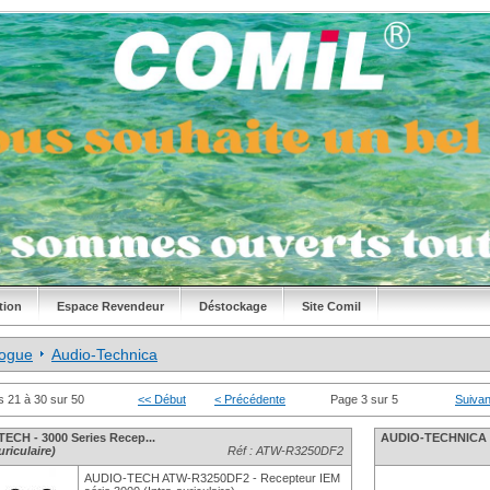
tion
Espace Revendeur
Déstockage
Site Comil
logue
Audio-Technica
s 21 à 30 sur 50
<< Début
< Précédente
Page 3 sur 5
Suivan
ECH - 3000 Series Recep...
AUDIO-TECHNICA Sy
uriculaire)
Réf : ATW-R3250DF2
AUDIO-TECH ATW-R3250DF2 - Recepteur IEM