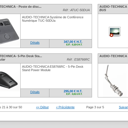
ECHNICA - Poste de disc...
AUDIO-TECHNICA - 
Réf : ATUC-50DUA
BUS
AUDIO-TECHNICA Système de Conférence
Numérique TUC-50DUa
347,00 € H.T.
Détails
E.P. : 0,10 € H.T.
ECHNICA- 5-Pin Desk Sta...
AUDIO-TECHNICA -
lar
Réf : ES8766RC
AUDIO-TECHNICA ES8766RC - 5-Pin Desk
Stand Power Module
295,00 € H.T.
Détails
E.P. : 0,01 € H.T.
s 21 à 30 sur 50
<< Début
< Précédente
Page 3 sur 5
Suivan