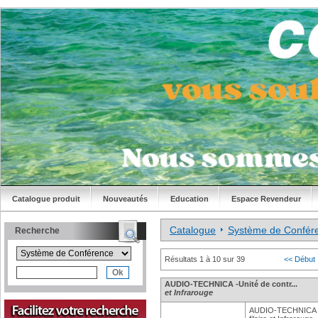
Catalogue produit
Nouveautés
Education
Espace Revendeur
Catalogue
Système de Confér
Recherche
Résultats 1 à 10 sur 39
<< Début
AUDIO-TECHNICA -Unité de contr...
et Infrarouge
AUDIO-TECHNICA - 