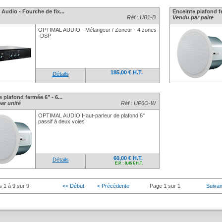
Audio - Fourche de fix...
Enceinte plafond fe
Réf : UB1-B
Vendu par paire
OPTIMAL AUDIO - Mélangeur / Zoneur - 4 zones
-DSP
185,00 € H.T.
Détails
 plafond fermée 6" - 6...
ar unité
Réf : UP6O-W
OPTIMAL AUDIO Haut-parleur de plafond 6"
passif à deux voies
60,00 € H.T.
Détails
E.P. : 0,45 € H.T.
s 1 à 9 sur 9
<< Début
< Précédente
Page 1 sur 1
Suivan