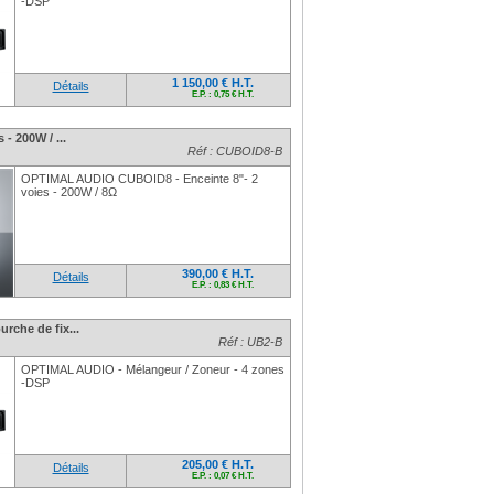
-DSP
1 150,00 € H.T.
Détails
E.P. : 0,75 € H.T.
 - 200W / ...
Réf : CUBOID8-B
OPTIMAL AUDIO CUBOID8 - Enceinte 8"- 2
voies - 200W / 8Ω
390,00 € H.T.
Détails
E.P. : 0,83 € H.T.
rche de fix...
Réf : UB2-B
OPTIMAL AUDIO - Mélangeur / Zoneur - 4 zones
-DSP
205,00 € H.T.
Détails
E.P. : 0,07 € H.T.