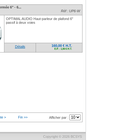
rmée 6" - 6...
Réf : UP6-W
OPTIMAL AUDIO Haut-parleur de plafond 6"
passif à deux voies
160,00 € H.T.
Détails
E.P. : 1,84 € H.T.
te >
Fin >>
Afficher par :
Copyright © 2026
BCSYS