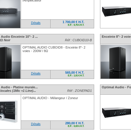
/Amplificateur
1 700,00 € H.T.
Détails
E.P. : 0,75 € H.T.
Audio Enceinte 10"- 2 ...
Enceinte 8"- 2 voies
8Ω Noir
Réf : CUBOID10-B
OPTIMAL AUDIO CUBOID8 - Enceinte 8"- 2
voies - 200W / 8Ω
565,00 € H.T.
Détails
E.P. : 1,01 € H.T.
Audio - Platine murale...
Optimal Audio - Fou
locales (1Mic +1 Line)...
Réf : ZONEPAD1
OPTIMAL AUDIO - Mélangeur / Zoneur
280,00 € H.T.
Détails
E.P. : 0,03 € H.T.