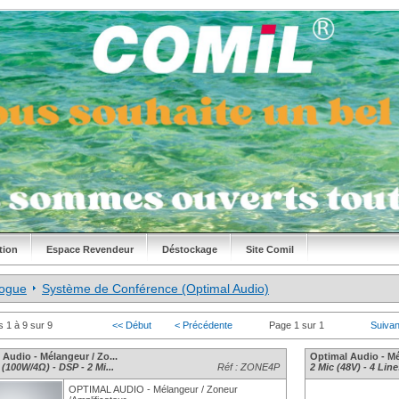
tion
Espace Revendeur
Déstockage
Site Comil
logue
Système de Conférence (Optimal Audio)
s 1 à 9 sur 9
<< Début
< Précédente
Page 1 sur 1
Suivan
 Audio - Mélangeur / Zo...
Optimal Audio - Mé
(100W/4Ω) - DSP - 2 Mi...
Réf : ZONE4P
2 Mic (48V) - 4 Lin
OPTIMAL AUDIO - Mélangeur / Zoneur