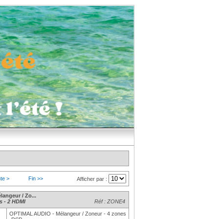
te >
Fin >>
Afficher par :
langeur / Zo...
es - 2 HDMI
Réf : ZONE4
OPTIMAL AUDIO - Mélangeur / Zoneur - 4 zones