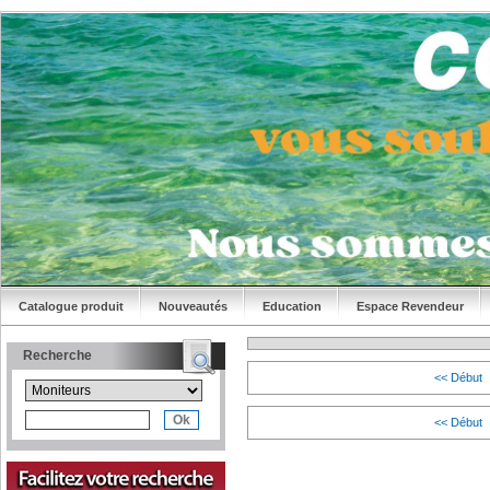
Catalogue produit
Nouveautés
Education
Espace Revendeur
Recherche
<< Début
<< Début