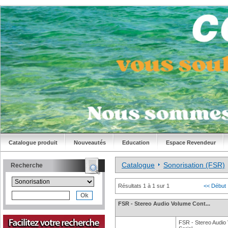
Catalogue produit
Nouveautés
Education
Espace Revendeur
Catalogue
Sonorisation (FSR)
Recherche
Résultats 1 à 1 sur 1
<< Début
FSR - Stereo Audio Volume Cont...
FSR - Stereo Audio 