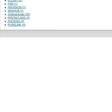
ECLER (11)
FSR (1)
HIKVISION (2)
MAXHUB (2)
Optimal Audio (25)
PENTACLASS (2)
PHOENIX (3)
PURELINK (4)