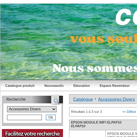
Catalogue produit
Nouveautés
Education
Espace Revendeur
Catalogue
Accessoires Divers
Recherche
Résultats 1 à 3 sur 3
<< Début
EPSON MODULE WIFI ELPAP10
ELPAP10
EPSON MODULE W